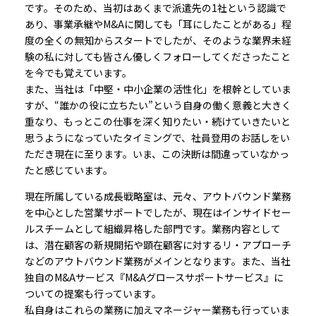
です。そのため、当初はあくまで派遣先の1社という認識で
あり、事業承継やM&Aに関しても「耳にしたことがある」程
度の全くの無知からスタートでしたが、そのような業界未経
験の私に対しても皆さん優しくフォローしてくださったこと
を今でも覚えています。
また、当社は「中堅・中小企業の活性化」を根幹としていま
すが、“誰かの役に立ちたい”という自身の働く意義と大きく
重なり、もっとこの仕事を深く知りたい・続けていきたいと
思うようになっていたタイミングで、社員登用のお話しをい
ただき現在に至ります。いま、この決断は間違っていなかっ
たと感じています。
現在所属している成長戦略室は、元々、アウトバウンド業務
を中心とした営業サポートでしたが、現在はインサイドセー
ルスチームとして組織昇格した部門です。業務内容として
は、潜在顧客の新規開拓や顕在顧客に対するリ・アプローチ
などのアウトバウンド業務がメインとなります。また、当社
独自のM&Aサービス『M&Aグロースサポートサービス』に
ついての提案も行っています。
私自身はこれらの業務に加えマネージャー業務も行っていま