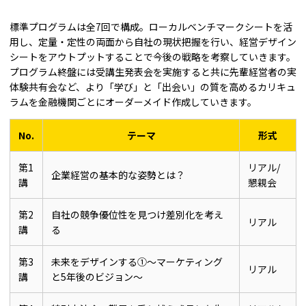
標準プログラムは全7回で構成。ローカルベンチマークシートを活
用し、定量・定性の両面から自社の現状把握を行い、経営デザイン
シートをアウトプットすることで今後の戦略を考察していきます。
プログラム終盤には受講生発表会を実施すると共に先輩経営者の実
体験共有会など、より「学び」と「出会い」の質を高めるカリキュ
ラムを金融機関ごとにオーダーメイド作成していきます。
No.
テーマ
形式
第1
リアル/
企業経営の基本的な姿勢とは？
講
懇親会
第2
自社の競争優位性を見つけ差別化を考え
リアル
講
る
第3
未来をデザインする①～マーケティング
リアル
講
と5年後のビジョン～