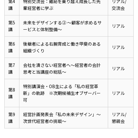
第4
特別交流会：難局を乗り越え成長した先
リアル/
講
輩経営者に学ぶ
交流会
第5
未来をデザインする② ～顧客が求めるサ
リアル
講
ービスと体制整備～
第6
後継者による右腕育成と働き甲斐のある
リアル
講
組織づくり
第7
会社を潰さない経営者へ～経営者の会計
リアル
講
思考と当講座の総括～
特別講演会・OB生による「私の経営革
第8
新」の軌跡 ※次期候補生オブザーバー
リアル
講
可
第9
経営計画発表会「私の未来デザイン」～
リアル/
講
次世代経営者の挑戦～
懇親会