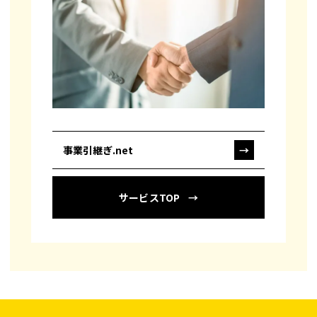
事業引継ぎ.net
→
サービスTOP