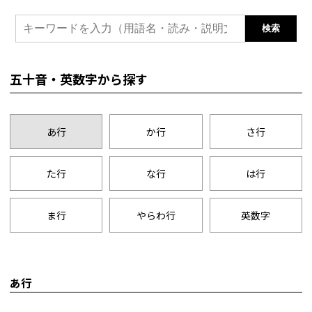
検索
五十音・英数字から探す
あ行
か行
さ行
た行
な行
は行
ま行
やらわ行
英数字
あ行