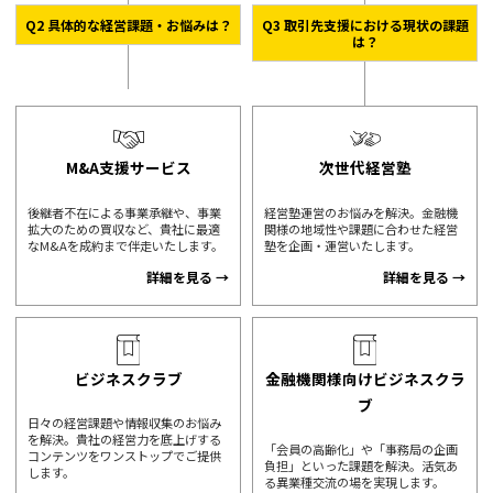
Q2 具体的な経営課題・お悩みは？
Q3 取引先支援における現状の課題
は？
M&A支援サービス
次世代経営塾
後継者不在による事業承継や、事業
経営塾運営のお悩みを解決。金融機
拡大のための買収など、貴社に最適
関様の地域性や課題に合わせた経営
なM&Aを成約まで伴走いたします。
塾を企画・運営いたします。
詳細を見る
詳細を見る
ビジネスクラブ
金融機関様向けビジネスクラ
ブ
日々の経営課題や情報収集のお悩み
を解決。貴社の経営力を底上げする
「会員の高齢化」や「事務局の企画
コンテンツをワンストップでご提供
負担」といった課題を解決。活気あ
します。
る異業種交流の場を実現します。