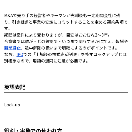
M&Aで売り手の経営者やキーマンが売却後も一定期間会社に残
り、引き継ぎと事業の安定にコミットすることを定める契約条項で
す。
期間は案件により変わりますが、目安はおおむね2～3年。
合意書では誰が・どの役割で・いつまで関与するかに加え、報酬や
競業避止
、途中解除の扱いまで明確にするのがポイントです。
なお、
IPO
での「上場後の株式売却制限」を指すロックアップとは
別概念なので、用語の混同に注意が必要です。
英語表記
Lock-up
役割・実務での使われ方