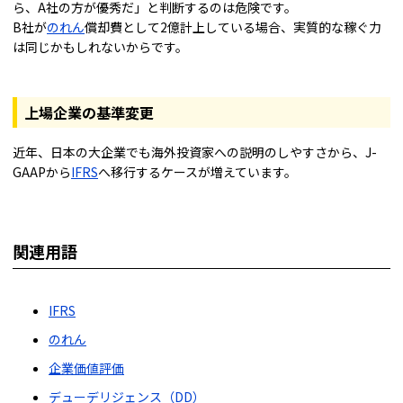
ら、A社の方が優秀だ」と判断するのは危険です。
B社が
のれん
償却費として2億計上している場合、実質的な稼ぐ力
は同じかもしれないからです。
上場企業の基準変更
近年、日本の大企業でも海外投資家への説明のしやすさから、J-
GAAPから
IFRS
へ移行するケースが増えています。
関連用語
IFRS
のれん
企業価値評価
デューデリジェンス（DD）