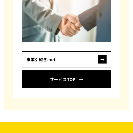
事業引継ぎ.net
→
サービスTOP