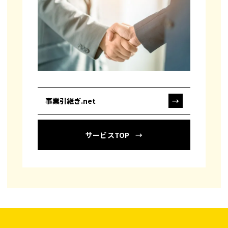
事業引継ぎ.net
→
サービスTOP