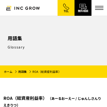
無料相談
TEL
用語集
Glossary
ホーム
用語集
ROA（総資産利益率）
ROA（総資産利益率）
（あーるおーえー / じゅんしさんり
えきりつ）