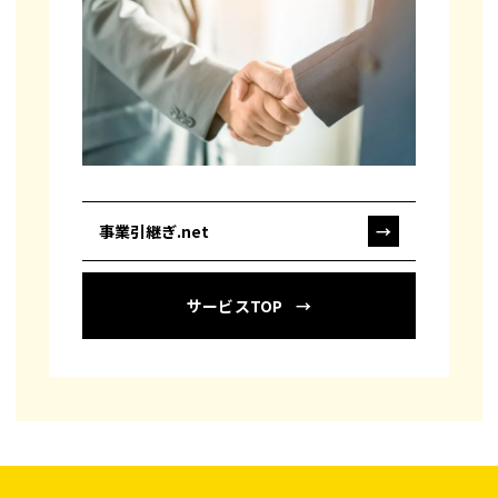
事業引継ぎ.net
→
サービスTOP