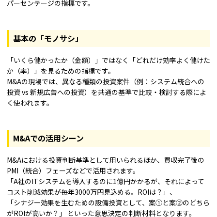
パーセンテージの指標です。
基本の「モノサシ」
「いくら儲かったか（金額）」ではなく「どれだけ効率よく儲けた
か（率）」を見るための指標です。
M&Aの現場では、異なる種類の投資案件（例：システム統合への
投資 vs 新規広告への投資）を共通の基準で比較・検討する際によ
く使われます。
M&Aでの活用シーン
M&Aにおける投資判断基準として用いられるほか、買収完了後の
PMI（統合）フェーズなどで活用されます。
「A社のITシステムを導入するのに1億円かかるが、それによって
コスト削減効果が毎年3000万円見込める。ROIは？」、
「シナジー効果を生むための設備投資として、案①と案②のどちら
がROIが高いか？」 といった意思決定の判断材料となります。