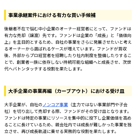
事業承継案件における有力な買い手候補
後継者不在で悩む中小企業のオーナー経営者にとって、ファンドは
有力な売却（譲渡）先です。ファンドは企業の「成長」と「価値向
上」を主目的とするため、自社の事業をさらに発展させたいと考え
るオーナーから選ばれるケースが増えています。ファンドが買収
後、外部からプロ経営者を招聘したり社内制度を整備したりするこ
とで、創業者一族に依存しない持続可能な組織へと成長させ、次世
代へバトンタッチする役割を果たします。
大手企業の事業再編（カーブアウト）における受け皿
大手企業が、自社の
ノンコア事業
（主力ではない事業部門や子会
社）を切り出して売却する際、ファンドがその受け皿となります。
ファンドは特定の事業にリソースを集中的に投下し企業価値を高め
ることに長けているため、親会社内では成長が難しかった事業を独
立させ、再び成長軌道に乗せる実務的な役割を果たします。