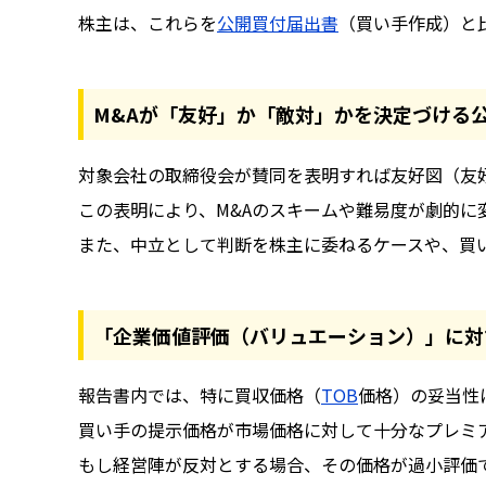
株主は、これらを
公開買付届出書
（買い手作成）と
M&Aが「友好」か「敵対」かを決定づける
対象会社の取締役会が賛同を表明すれば友好図（友好
この表明により、M&Aのスキームや難易度が劇的
また、中立として判断を株主に委ねるケースや、買
「企業価値評価（バリュエーション）」に対
報告書内では、特に買収価格（
TOB
価格）の妥当性
買い手の提示価格が市場価格に対して十分なプレミ
もし経営陣が反対とする場合、その価格が過小評価