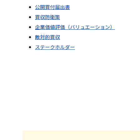
公開買付届出書
買収防衛策
企業価値評価（バリュエーション）
敵対的買収
ステークホルダー