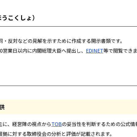
ほうこくしょ）
同・反対などの見解を示すために作成する開示書類です。
0営業日以内に内閣総理大臣へ提出し、
EDINET
等で閲覧でき
供
主に、経営陣の視点から
TOB
の妥当性を判断するための公式情
根拠に対する取締役会の分析と評価が記載されます。