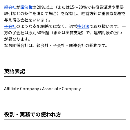
親会社
が
議決権
の20％以上（または15～20％でも役員派遣や重要
取引などの条件を満たす場合）を保有し、経営方針に重要な影響を
与え得る会社をいいます。
子会社
のような支配関係ではなく、通常
持分法
で取り扱います。一
方の子会社は原則50％超（または実質支配）で、連結対象の扱い
が異なります。
なお関係会社は、親会社・子会社・関連会社の総称です。
英語表記
Affiliate Company / Associate Company
役割・実務での使われ方