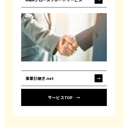
事業引継ぎ.net
→
サービスTOP