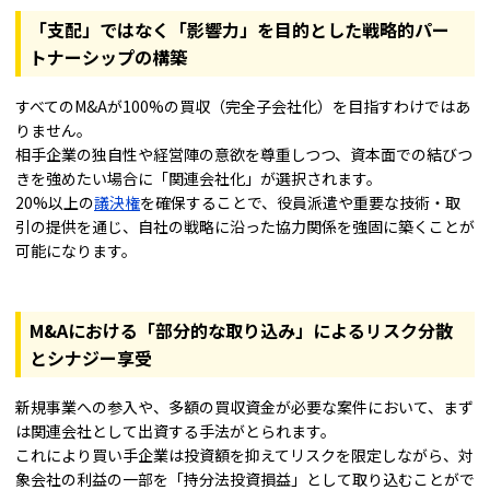
「支配」ではなく「影響力」を目的とした戦略的パー
トナーシップの構築
すべてのM&Aが100%の買収（完全子会社化）を目指すわけではあ
りません。
相手企業の独自性や経営陣の意欲を尊重しつつ、資本面での結びつ
きを強めたい場合に「関連会社化」が選択されます。
20%以上の
議決権
を確保することで、役員派遣や重要な技術・取
引の提供を通じ、自社の戦略に沿った協力関係を強固に築くことが
可能になります。
M&Aにおける「部分的な取り込み」によるリスク分散
とシナジー享受
新規事業への参入や、多額の買収資金が必要な案件において、まず
は関連会社として出資する手法がとられます。
これにより買い手企業は投資額を抑えてリスクを限定しながら、対
象会社の利益の一部を「持分法投資損益」として取り込むことがで