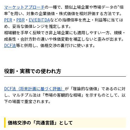
マーケットアプローチ
の一種で、類似上場企業や市場データの“倍
率”を用い、対象の企業価値・株式価値を相対評価する方法です。
PER
・
PBR
・
EV/EBITDA
などの指標倍率を売上・利益等に当ては
め、妥当な価値レンジを推定します。
相場観を手早く反映でき非上場企業にも適用しやすい一方、規模・
成長性・会計方針の違いや株価変動を補正しないと歪みが出ます。
DCF法
等と併用し、価格交渉の裏付けに使います。
役割・実務での使われ方
DCF法（将来計画に基づく評価）
が「理論的な価値」であるのに対
し、マルチプル法は「市場の客観的な相場」を示すものとして、以
下の場面で重宝されます。
価格交渉の「共通言語」として