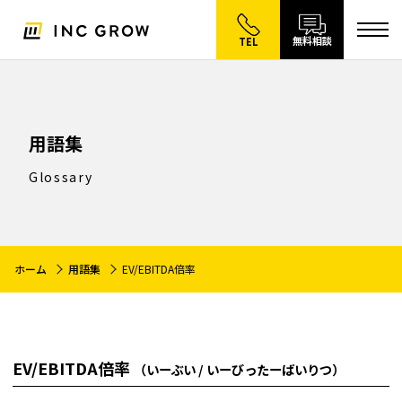
無料相談
TEL
用語集
Glossary
ホーム
用語集
EV/EBITDA倍率
EV/EBITDA倍率
（いーぶい / いーびったーばいりつ）