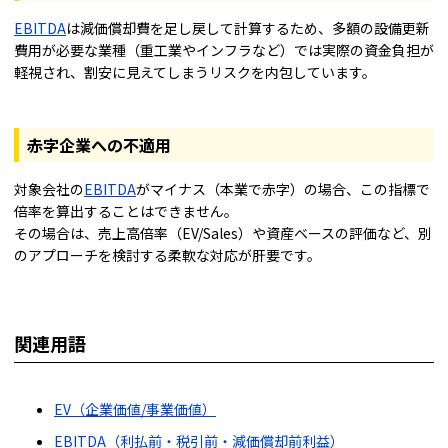
EBITDA
は減価償却費を足し戻して計算するため、多額の設備更新
費用が必要な業種（重工業やインフラなど）では実際の資金負担が
軽視され、割安に見えてしまうリスクを内包しています。
赤字企業への不適用
対象会社の
EBITDA
がマイナス（本業で赤字）の場合、この指標で
倍率を算出することはできません。
その場合は、売上高倍率（EV/Sales）や資産ベースの評価など、別
のアプローチを検討する柔軟な対応が肝要です。
関連用語
EV（企業価値/事業価値）
EBITDA（利払前・税引前・減価償却前利益）