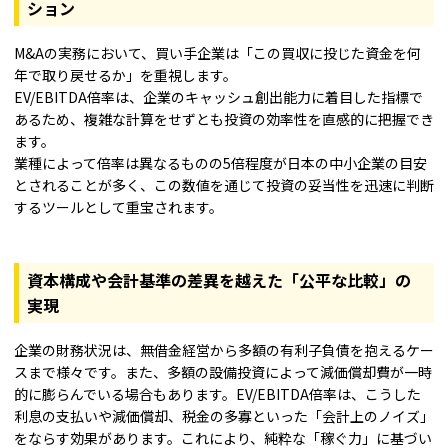
ション
M&Aの実務において、買い手企業は「この買収に投じた資金を何
年で取り戻せるか」を重視します。
EV/EBITDA倍率は、企業のキャッシュ創出能力に着目した指標で
あるため、複雑な計算をせずとも投資の効率性を直感的に把握でき
ます。
業種によって倍率は異なるものの5倍程度が日本の中小企業の目安
とされることが多く、この数値を通じて投資の妥当性を迅速に判断
するツールとして重宝されます。
資本構成や会計基準の差異を越えた「公平な比較」の
実現
企業の財務状況は、無借金経営から多額の有利子負債を抱えるケー
スまで様々です。また、多額の設備投資によって減価償却費が一時
的に膨らんでいる場合もあります。EV/EBITDA倍率は、こうした
利息の支払いや減価償却、税金の多寡といった「会計上のノイズ」
をならす効果があります。これにより、純粋な「稼ぐ力」に基づい