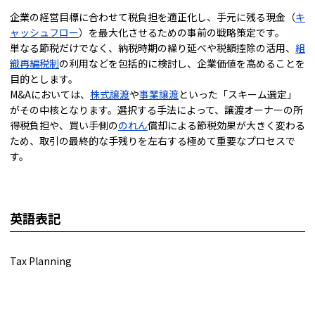
企業の経営目標に合わせて税負担を適正化し、手元に残る現金（
キ
ャッシュフロー
）を最大化させるための事前の戦略策定です。
単なる節税だけでなく、納税時期の繰り延べや税額控除の活用、
組
織再編税制
の利用などを包括的に検討し、企業価値を高めることを
目的とします。
M&Aにおいては、
株式譲渡
や
事業譲渡
といった「スキーム選定」
がその中核となります。選択する手法によって、譲渡オーナーの所
得税負担や、買い手側の
のれん
償却による節税効果が大きく変わる
ため、取引の最終的な手残りを左右する極めて重要なプロセスで
す。
英語表記
Tax Planning