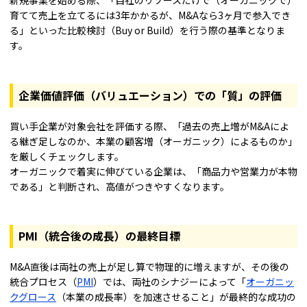
育てて売上を立てるには3年かかるが、M&Aなら3ヶ月で参入でき
る」といった比較検討（Buy or Build）を行う際の基準となりま
す。
企業価値評価（バリュエーション）での「質」の評価
買い手企業が対象会社を評価する際、「過去の売上増がM&Aによ
る継ぎ足しなのか、本業の顧客増（オーガニック）によるものか」
を厳しくチェックします。
オーガニックで着実に伸びている企業は、「商品力や営業力が本物
である」と判断され、高値がつきやすくなります。
PMI（統合後の成長）の最終目標
M&A直後は両社の売上が足し算で物理的に増えますが、その後の
統合プロセス（
PMI
）では、両社のシナジーによって「
オーガニッ
クグロース
（本業の成長率）を加速させること」が最終的な成功の