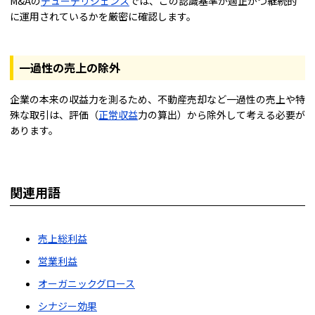
M&Aの
デューデリジェンス
では、この認識基準が適正かつ継続的
に運用されているかを厳密に確認します。
一過性の売上の除外
企業の本来の収益力を測るため、不動産売却など一過性の売上や特
殊な取引は、評価（
正常収益
力の算出）から除外して考える必要が
あります。
関連用語
売上総利益
営業利益
オーガニックグロース
シナジー効果