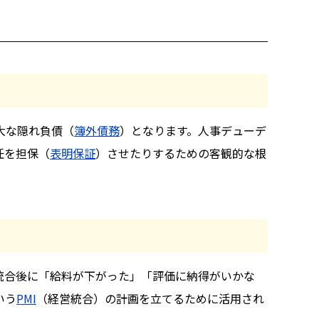
大な隠れ負債（
簿外債務
）となります。人事デューデ
任を担保（
表明保証
）させたりするための客観的な根
統合後に「給料が下がった」「評価に納得がいかな
いう
PMI
（経営統合）の計画を立てるために活用され