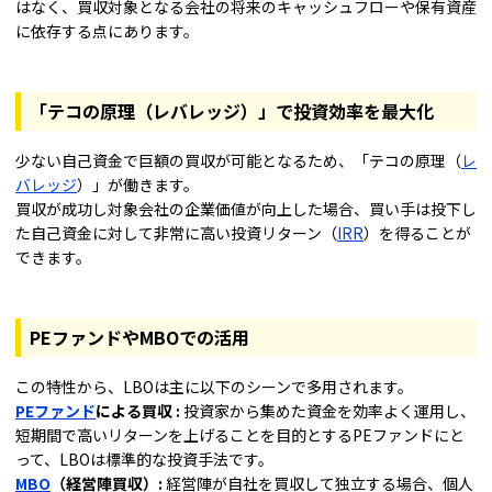
はなく、買収対象となる会社の将来のキャッシュフローや保有資産
に依存する点にあります。
「テコの原理（レバレッジ）」で投資効率を最大化
少ない自己資金で巨額の買収が可能となるため、「テコの原理（
レ
バレッジ
）」が働きます。
買収が成功し対象会社の企業価値が向上した場合、買い手は投下し
た自己資金に対して非常に高い投資リターン（
IRR
）を得ることが
できます。
PEファンドやMBOでの活用
この特性から、LBOは主に以下のシーンで多用されます。
PEファンド
による買収 :
投資家から集めた資金を効率よく運用し、
短期間で高いリターンを上げることを目的とするPEファンドにと
って、LBOは標準的な投資手法です。
MBO
（経営陣買収）:
経営陣が自社を買収して独立する場合、個人