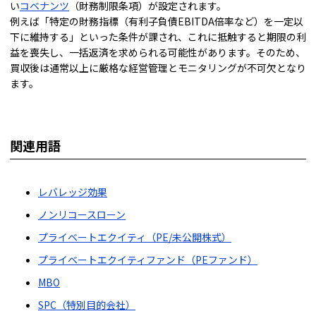
い
コベナンツ
（財務制限条項）が設定されます。
例えば「特定の財務指標（有利子負債EBITDA倍率など）を一定以
下に維持する」といった条件が課され、これに抵触すると期限の利
益を喪失し、一括返済を求められる可能性があります。そのため、
買収後は通常以上に厳格な経営管理とモニタリングが不可欠となり
ます。
関連用語
レバレッジ効果
ノンリコースローン
プライベートエクイティ（PE/未公開株式）
プライベートエクイティファンド（PEファンド）
MBO
SPC（特別目的会社）