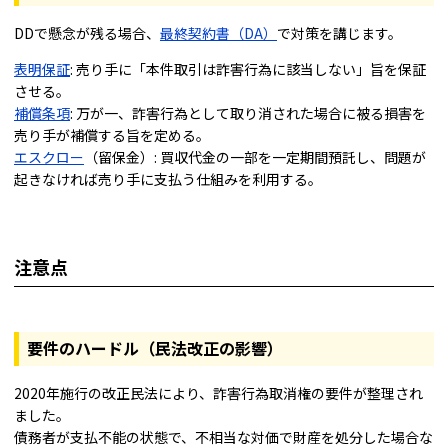
DDで懸念が残る場合、
最終契約書（DA）
で対策を講じます。
表明保証
: 売り手に「本件取引は詐害行為に該当しない」旨を保証
させる。
補償条項
: 万が一、詐害行為として取り消された場合に被る損害を
売り手が補償する旨を定める。
エスクロー
（留保金）: 買収代金の一部を一定期間預託し、問題が
起きなければ売り手に支払う仕組みを利用する。
注意点
要件のハードル（民法改正の影響）
2020年施行の改正民法により、詐害行為取消権の要件が整理され
ました。
債務者が支払不能の状態で、不相当な対価で財産を処分した場合な