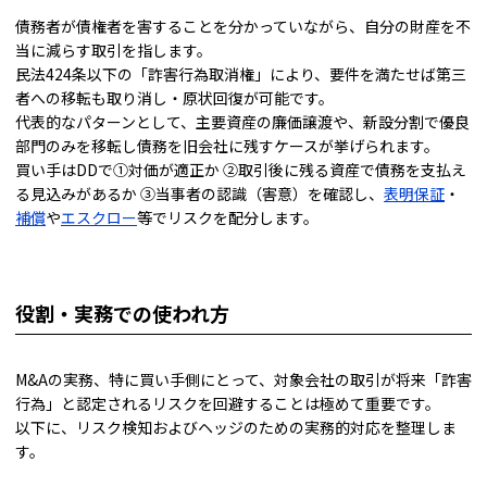
債務者が債権者を害することを分かっていながら、自分の財産を不
当に減らす取引を指します。
民法424条以下の「詐害行為取消権」により、要件を満たせば第三
者への移転も取り消し・原状回復が可能です。
代表的なパターンとして、主要資産の廉価譲渡や、新設分割で優良
部門のみを移転し債務を旧会社に残すケースが挙げられます。
買い手はDDで①対価が適正か ②取引後に残る資産で債務を支払え
る見込みがあるか ③当事者の認識（害意）を確認し、
表明保証
・
補償
や
エスクロー
等でリスクを配分します。
役割・実務での使われ方
M&Aの実務、特に買い手側にとって、対象会社の取引が将来「詐害
行為」と認定されるリスクを回避することは極めて重要です。
以下に、リスク検知およびヘッジのための実務的対応を整理しま
す。