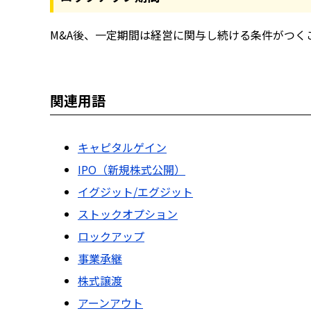
M&A後、一定期間は経営に関与し続ける条件がつ
関連用語
キャピタルゲイン
IPO（新規株式公開）
イグジット/エグジット
ストックオプション
ロックアップ
事業承継
株式譲渡
アーンアウト