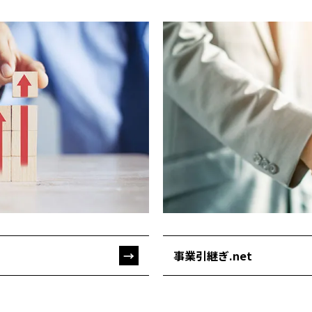
→
事業引継ぎ.net