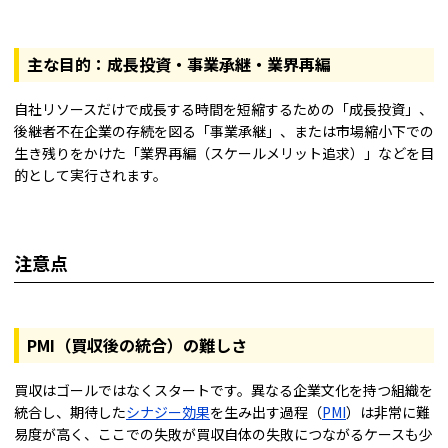
主な目的：成長投資・事業承継・業界再編
自社リソースだけで成長する時間を短縮するための「成長投資」、
後継者不在企業の存続を図る「事業承継」、または市場縮小下での
生き残りをかけた「業界再編（スケールメリット追求）」などを目
的として実行されます。
注意点
PMI（買収後の統合）の難しさ
買収はゴールではなくスタートです。異なる企業文化を持つ組織を
統合し、期待した
シナジー効果
を生み出す過程（
PMI
）は非常に難
易度が高く、ここでの失敗が買収自体の失敗につながるケースも少