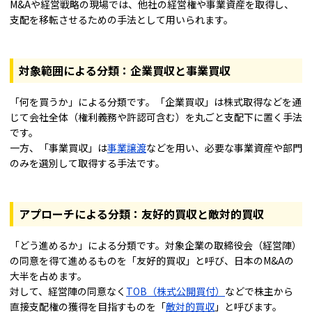
M&Aや経営戦略の現場では、他社の経営権や事業資産を取得し、
支配を移転させるための手法として用いられます。
対象範囲による分類：企業買収と事業買収
「何を買うか」による分類です。「企業買収」は株式取得などを通
じて会社全体（権利義務や許認可含む）を丸ごと支配下に置く手法
です。
一方、「事業買収」は
事業譲渡
などを用い、必要な事業資産や部門
のみを選別して取得する手法です。
アプローチによる分類：友好的買収と敵対的買収
「どう進めるか」による分類です。対象企業の取締役会（経営陣）
の同意を得て進めるものを「友好的買収」と呼び、日本のM&Aの
大半を占めます。
対して、経営陣の同意なく
TOB（株式公開買付）
などで株主から
直接支配権の獲得を目指すものを「
敵対的買収
」と呼びます。