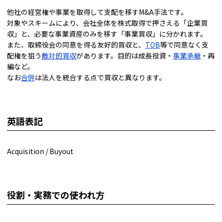
他社の経営権や事業を取得して支配を移すM&A手法です。
対象やスキームにより、会社全体を株式取得で押さえる「企業買
収」と、必要な事業資産のみを移す「事業買収」に分かれます。
また、取締役会の同意を得る友好的買収と、
TOB
等で同意なく支
配権を狙う
敵対的買収
があります。目的は成長投資・
事業承継
・再
編など。
なお
合併
は法人を統合する点で買収と異なります。
英語表記
Acquisition / Buyout
役割・実務での使われ方