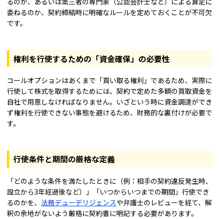
るのか、あるいは第三者の専門家（公認会計士など）による算定に
委ねるのか、契約締結時に明確なルールを定めておくことが不可欠
です。
権利を行使するための「資金確保」の必要性
コールオプションはあくまで「買い取る権利」であるため、実際に
行使して株式を取得するためには、契約で定めた多額の買取資金を
自社で用意しなければなりません。いざという時に資金調達ができ
ず権利を行使できない事態を避けるため、財務的な裏付けが必要で
す。
行使条件と期間の厳格な定義
「どのような条件を満たしたときに（例：相手の契約違反発生時、
設立から3年経過後など）」「いつからいつまでの期間」行使でき
るのかを、
法務デューデリジェンス
や弁護士のレビューを経て、解
釈の余地がないよう厳格に契約書に明記する必要があります。