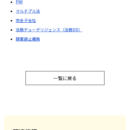
PMI
マルチプル法
完全子会社
法務デューデリジェンス（法務DD）
競業避止義務
一覧に戻る