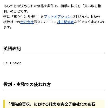
あらかじめ決められた価格や条件で、相手の株式を「買い取る権
利」のことです。
逆に「売り付ける権利」を
プットオプション
と呼びます。M&Aや
複数社での
合弁会社
設立において、
株主間協定
などでよく定められ
ます。
英語表記
Call Option
役割・実務での使われ方
「段階的買収」における確実な完全子会社化の布石