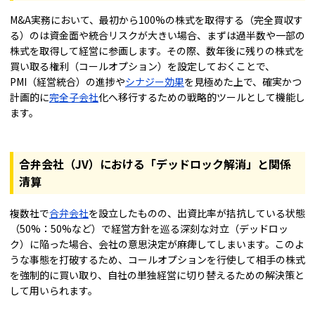
M&A実務において、最初から100%の株式を取得する（完全買収す
る）のは資金面や統合リスクが大きい場合、まずは過半数や一部の
株式を取得して経営に参画します。その際、数年後に残りの株式を
買い取る権利（コールオプション）を設定しておくことで、
PMI（経営統合）の進捗や
シナジー効果
を見極めた上で、確実かつ
計画的に
完全子会社
化へ移行するための戦略的ツールとして機能し
ます。
合弁会社（JV）における「デッドロック解消」と関係
清算
複数社で
合弁会社
を設立したものの、出資比率が拮抗している状態
（50%：50%など）で経営方針を巡る深刻な対立（デッドロッ
ク）に陥った場合、会社の意思決定が麻痺してしまいます。このよ
うな事態を打破するため、コールオプションを行使して相手の株式
を強制的に買い取り、自社の単独経営に切り替えるための解決策と
して用いられます。