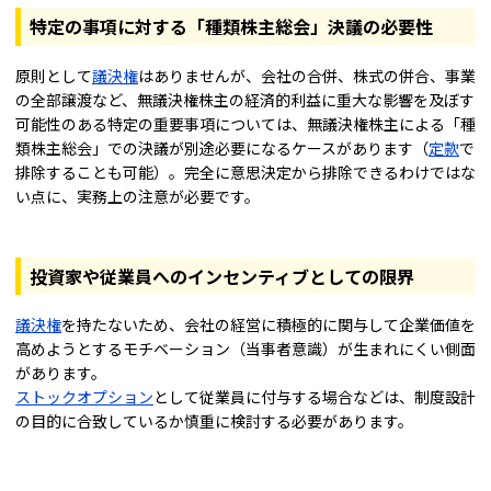
特定の事項に対する「種類株主総会」決議の必要性
原則として
議決権
はありませんが、会社の合併、株式の併合、事業
の全部譲渡など、無議決権株主の経済的利益に重大な影響を及ぼす
可能性のある特定の重要事項については、無議決権株主による「種
類株主総会」での決議が別途必要になるケースがあります（
定款
で
排除することも可能）。完全に意思決定から排除できるわけではな
い点に、実務上の注意が必要です。
投資家や従業員へのインセンティブとしての限界
議決権
を持たないため、会社の経営に積極的に関与して企業価値を
高めようとするモチベーション（当事者意識）が生まれにくい側面
があります。
ストックオプション
として従業員に付与する場合などは、制度設計
の目的に合致しているか慎重に検討する必要があります。