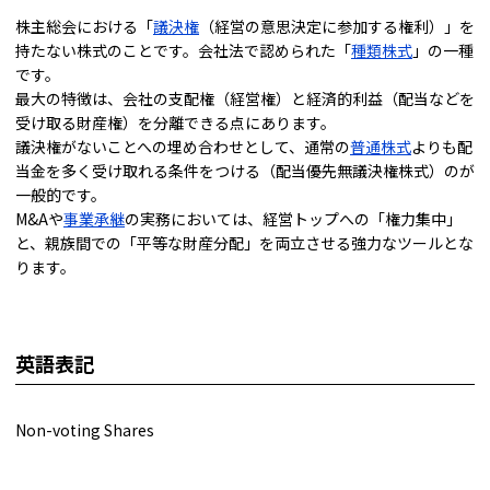
株主総会における「
議決権
（経営の意思決定に参加する権利）」を
持たない株式のことです。会社法で認められた「
種類株式
」の一種
です。
最大の特徴は、会社の支配権（経営権）と経済的利益（配当などを
受け取る財産権）を分離できる点にあります。
議決権がないことへの埋め合わせとして、通常の
普通株式
よりも配
当金を多く受け取れる条件をつける（配当優先無議決権株式）のが
一般的です。
M&Aや
事業承継
の実務においては、経営トップへの「権力集中」
と、親族間での「平等な財産分配」を両立させる強力なツールとな
ります。
英語表記
Non-voting Shares