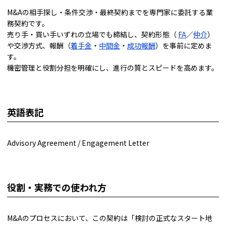
M&Aの相手探し・条件交渉・最終契約までを専門家に委託する業
務契約です。
売り手・買い手いずれの立場でも締結し、契約形態（
FA
／
仲介
）
や交渉方式、報酬（
着手金
・
中間金
・
成功報酬
）を事前に定めま
す。
機密管理と役割分担を明確にし、進行の質とスピードを高めます。
英語表記
Advisory Agreement / Engagement Letter
役割・実務での使われ方
M&Aのプロセスにおいて、この契約は「検討の正式なスタート地