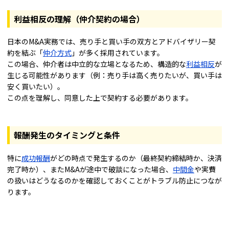
利益相反の理解（仲介契約の場合）
日本のM&A実務では、売り手と買い手の双方とアドバイザリー契
約を結ぶ「
仲介方式
」が多く採用されています。
この場合、仲介者は中立的な立場となるため、構造的な
利益相反
が
生じる可能性があります（例：売り手は高く売りたいが、買い手は
安く買いたい）。
この点を理解し、同意した上で契約する必要があります。
報酬発生のタイミングと条件
特に
成功報酬
がどの時点で発生するのか（最終契約締結時か、決済
完了時か）、またM&Aが途中で破談になった場合、
中間金
や実費
の扱いはどうなるのかを確認しておくことがトラブル防止につなが
ります。