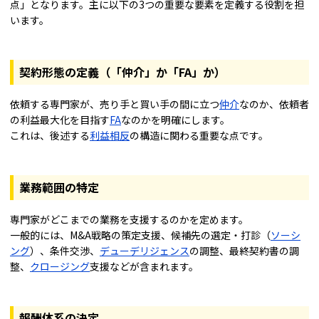
点」となります。主に以下の3つの重要な要素を定義する役割を担
います。
契約形態の定義（「仲介」か「FA」か）
依頼する専門家が、売り手と買い手の間に立つ
仲介
なのか、依頼者
の利益最大化を目指す
FA
なのかを明確にします。
これは、後述する
利益相反
の構造に関わる重要な点です。
業務範囲の特定
専門家がどこまでの業務を支援するのかを定めます。
一般的には、M&A戦略の策定支援、候補先の選定・打診（
ソーシ
ング
）、条件交渉、
デューデリジェンス
の調整、最終契約書の調
整、
クロージング
支援などが含まれます。
報酬体系の決定