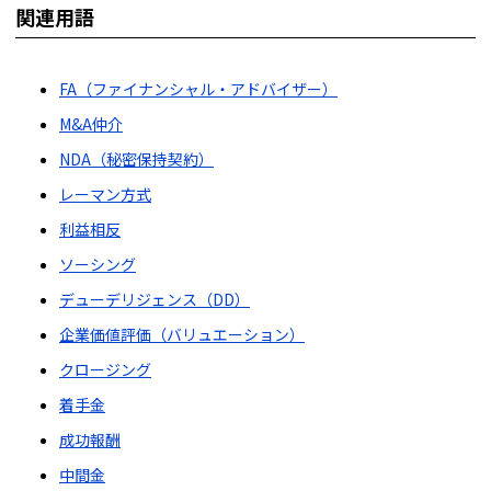
関連用語
FA（ファイナンシャル・アドバイザー）
M&A仲介
NDA（秘密保持契約）
レーマン方式
利益相反
ソーシング
デューデリジェンス（DD）
企業価値評価（バリュエーション）
クロージング
着手金
成功報酬
中間金