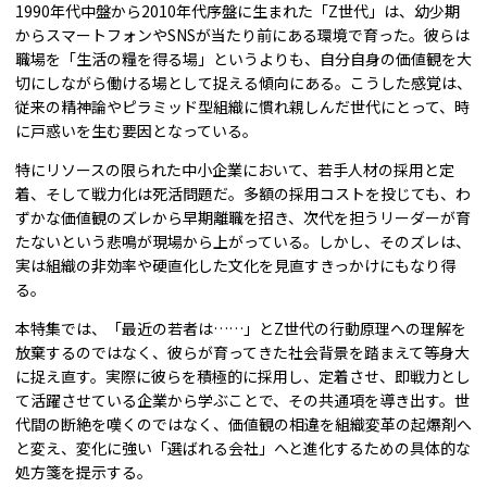
1990年代中盤から2010年代序盤に生まれた「Z世代」は、幼少期
からスマートフォンやSNSが当たり前にある環境で育った。彼らは
職場を「生活の糧を得る場」というよりも、自分自身の価値観を大
切にしながら働ける場として捉える傾向にある。こうした感覚は、
従来の精神論やピラミッド型組織に慣れ親しんだ世代にとって、時
に戸惑いを生む要因となっている。
特にリソースの限られた中小企業において、若手人材の採用と定
着、そして戦力化は死活問題だ。多額の採用コストを投じても、わ
ずかな価値観のズレから早期離職を招き、次代を担うリーダーが育
たないという悲鳴が現場から上がっている。しかし、そのズレは、
実は組織の非効率や硬直化した文化を見直すきっかけにもなり得
る。
本特集では、「最近の若者は……」とZ世代の行動原理への理解を
放棄するのではなく、彼らが育ってきた社会背景を踏まえて等身大
に捉え直す。実際に彼らを積極的に採用し、定着させ、即戦力とし
て活躍させている企業から学ぶことで、その共通項を導き出す。世
代間の断絶を嘆くのではなく、価値観の相違を組織変革の起爆剤へ
と変え、変化に強い「選ばれる会社」へと進化するための具体的な
処方箋を提示する。