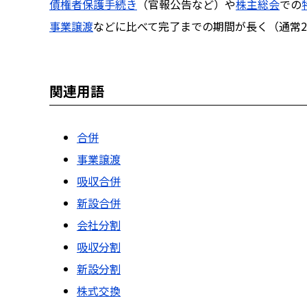
債権者保護手続き
（官報公告など）や
株主総会
での
事業譲渡
などに比べて完了までの期間が長く（通常
関連用語
合併
事業譲渡
吸収合併
新設合併
会社分割
吸収分割
新設分割
株式交換