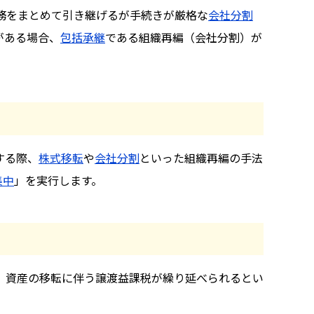
務をまとめて引き継げるが手続きが厳格な
会社分割
がある場合、
包括承継
である組織再編（会社分割）が
する際、
株式移転
や
会社分割
といった組織再編の手法
集中
」を実行します。
、資産の移転に伴う譲渡益課税が繰り延べられるとい