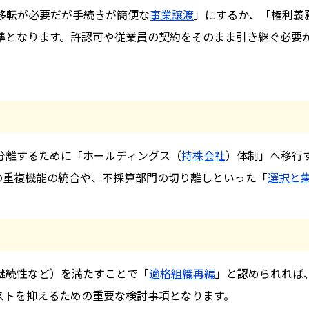
移転が必要だが手続きが簡便な
事業譲渡
」にするか、「権利義
準となります。許認可や従業員の契約をそのまま引き継ぐ必要
分離するために「ホールディングス（
持株会社
）体制」へ移行
の重複機能の統合や、不採算部門の切り離しといった「
選択と
継続性など）を満たすことで「
適格組織再編
」と認められれば
ストを抑えるための重要な検討事項となります。