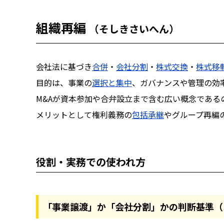
組織再編
（そしきさいへん）
会社法に基づき
合併
・
会社分割
・
株式交換
・
株式移
目的は、事業の
選択と集中
、ガバナンスや管理の効
M&Aが資本参加や合弁設立まで含む広い概念であ
メリットとして権利義務の
包括承継
やグループ再編
役割・実務での使われ方
「事業譲渡」か「会社分割」かの判断基準（