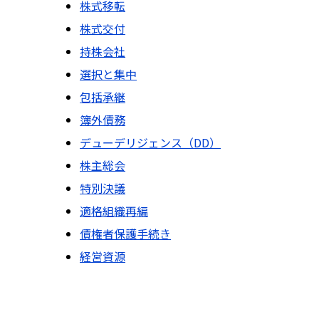
株式移転
株式交付
持株会社
選択と集中
包括承継
簿外債務
デューデリジェンス（DD）
株主総会
特別決議
適格組織再編
債権者保護手続き
経営資源